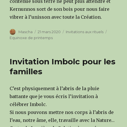
contenue sous terre ne peut plus attendre et
Kernunnos sort de son bois pour nous faire
vibrer à l’unisson avec toute la Création.
Author
Mascha
Posted
21 mars 2020
Categories
Invitations aux rituels
Tags
on
Equinoxe de printemps
Invitation Imbolc pour les
familles
C’est physiquement à l’abris de la pluie
battante que je vous écris l’invitation à
célébrer Imbolc.
Si nous pouvons mettre nos corps à l’abris de
l’eau, notre âme, elle, travaille avec la Nature…