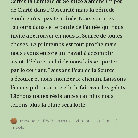
Certes la Lumière du Solstice à amené un peu
de Clarté dans l’Obscurité mais la période
Sombre n’est pas terminée. Nous sommes
toujours dans cette partie de l’année qui nous
invite à retrouver en nous la Source de toutes
choses. Le printemps est tout proche mais
nous avons encore un travail à accomplir
avant d’éclore : celui de nous laisser porter
par le courant. Laissons l’eau de la Source
s’écouler et nous montrer le chemin. Laissons
là nous polir comme elle le fait avec les galets.
Lâchons toutes résistances car plus nous
tenons plus la pluie sera forte.
Author
Mascha
Posted
1 février 2020
Categories
Invitations aux rituels
Tags
on
Imbolc