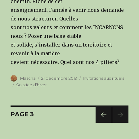
chemin. Riche de cet
enseignement, l’année à venir nous demande
de nous structurer. Quelles
sont nos valeurs et comment les INCARNONS
nous ? Poser une base stable
et solide, s’installer dans un territoire et
revenir à la matière
devient nécessaire. Quel sont nos 4 piliers?
Author
Mascha
Posted
21 décembre 2019
Categories
Invitations aux rituels
on
Tags
Solstice d'hiver
Navigation
PAGE
3
PREV
des
IOUS
PAG