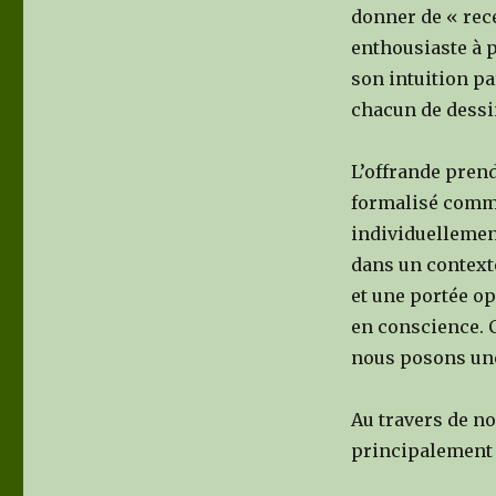
donner de « rece
enthousiaste à p
son intuition pa
chacun de dessi
L’offrande prend
formalisé comme 
individuellement
dans un contexte
et une portée opé
en conscience. C
nous posons une
Au travers de n
principalement d