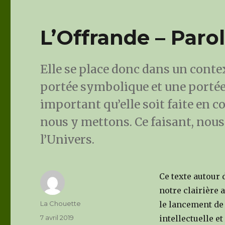
L’Offrande – Paro
Elle se place donc dans un contex
portée symbolique et une portée o
important qu’elle soit faite en c
nous y mettons. Ce faisant, nou
l’Univers.
Ce texte autour 
notre clairière 
Author
La Chouette
le lancement de s
Posted
7 avril 2019
intellectuelle e