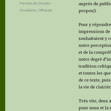
on
Categories
Paroles de Druides
auprès du publi
Tags
Druidisme
,
Offrande
propos/).
Pour y répondre,
impressions de c
souhaitaient y co
notre perception
et de la compréh
notre degré d’i
tradition celtiq
et toutes les qu
de ce texte, pui
la vie de clairièr
Très vite, deux 
pour nous et la 